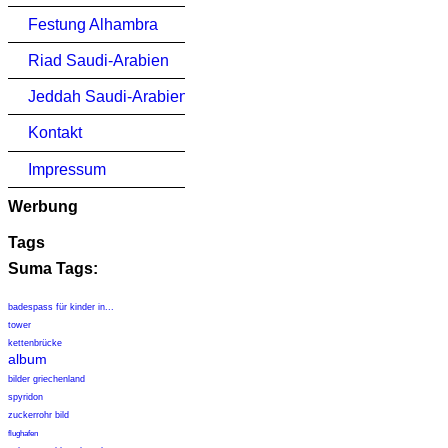
Festung Alhambra
Riad Saudi-Arabien
Jeddah Saudi-Arabien
Kontakt
Impressum
Werbung
Tags
Suma Tags:
badespass für kinder in...
tower
kettenbrücke
album
bilder griechenland
spyridon
zuckerrohr bild
flughafen