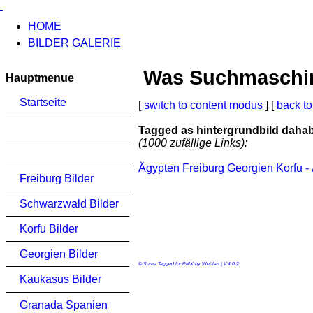
HOME
BILDER GALERIE
Was Suchmaschinen
Hauptmenue
Startseite
[
switch to content modus
] [
back to
Tagged as hintergrundbild daha
(1000 zufällige Links):
Ägypten Freiburg Georgien Korfu 
Freiburg Bilder
Schwarzwald Bilder
Korfu Bilder
Georgien Bilder
© Suma Tagged for PMX by Webfan | V.4.0.2
Kaukasus Bilder
Granada Spanien