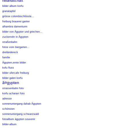
nillandschaft
bilder album korfu
granatapfel
grösse colombischlössle...
freiburg brauerei ganter
alhambra damenturm
bilder von Ägypter und griechen...
zuckerrohr in Ägypten
straßenbahn
fotos vom biergarten...
dreiländereck
familie
Ägypten,ernte bilder
kofu fluss
bilder ufercafe freiburg
bilder galeri korfu
ã¤gypten
strassenbahn foto
korfu acharavi foto
adresse
sonnenuntergang dahab Ägypten
schönsten
sonnenuntergang schwarzwald
fotoalbum ägypten souvenir
bilder-album