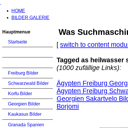
HOME
BILDER GALERIE
Was Suchmaschinen
Hauptmenue
Startseite
[
switch to content modu
Tagged as heilwasser
(1000 zufällige Links):
Freiburg Bilder
Ägypten Freiburg Georg
Schwarzwald Bilder
Ägypten Freiburg Schwa
Korfu Bilder
Georgien Sakartvelo Bild
Georgien Bilder
Borjomi
Kaukasus Bilder
Granada Spanien