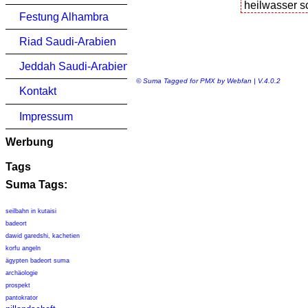
Festung Alhambra
Riad Saudi-Arabien
Jeddah Saudi-Arabien
© Suma Tagged for PMX by Webfan | V.4.0.2
Kontakt
Impressum
Werbung
Tags
Suma Tags:
seilbahn in kutaisi
badeort
dawid garedshi, kachetien
korfu angeln
ägypten badeort suma
archäologie
prospekt
pantokrator