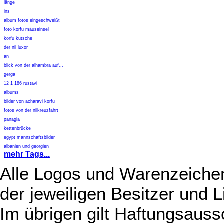
länge
ins
album fotos eingeschweißt
foto korfu mäuseinsel
korfu kutsche
der nil luxor
an
blick von der alhambra auf...
gerga
12 1 186 rustavi
albums
bilder von acharavi korfu
fotos von der nilkreuzfahrt
panagia
kettenbrücke
egypt mannschaftsbilder
albanien und georgien
mehr Tags...
Alle Logos und Warenzeichen
der jeweiligen Besitzer und L
Im übrigen gilt Haftungsauss