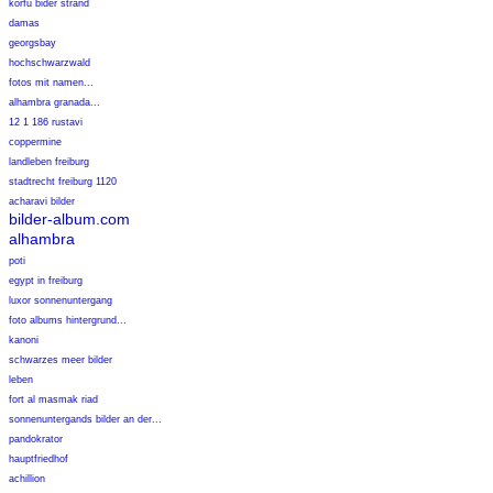
korfu bider strand
damas
georgsbay
hochschwarzwald
fotos mit namen...
alhambra granada...
12 1 186 rustavi
coppermine
landleben freiburg
stadtrecht freiburg 1120
acharavi bilder
bilder-album.com
alhambra
poti
egypt in freiburg
luxor sonnenuntergang
foto albums hintergrund...
kanoni
schwarzes meer bilder
leben
fort al masmak riad
sonnenuntergands bilder an der...
pandokrator
hauptfriedhof
achillion