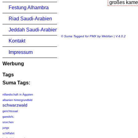
Festung Alhambra
Riad Saudi-Arabien
Jeddah Saudi-Arabien
© Suma Tagged for PMX by Webfan | V.4.0.2
Kontakt
Impressum
Werbung
Tags
Suma Tags:
nillandschaft in Ägypten
albanien hintergrundbild
schwarzwald
gerichtssaal
garedshi,
storchen
jungs
schiffahrt