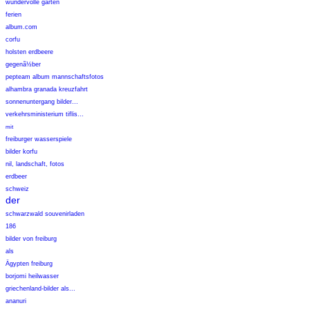
wundervolle gärten
ferien
album.com
corfu
holsten erdbeere
gegenã½ber
pepteam album mannschaftsfotos
alhambra granada kreuzfahrt
sonnenuntergang bilder...
verkehrsministerium tiflis...
mit
freiburger wasserspiele
bilder korfu
nil, landschaft, fotos
erdbeer
schweiz
der
schwarzwald souvenirladen
186
bilder von freiburg
als
Ägypten freiburg
borjomi heilwasser
griechenland-bilder als...
ananuri