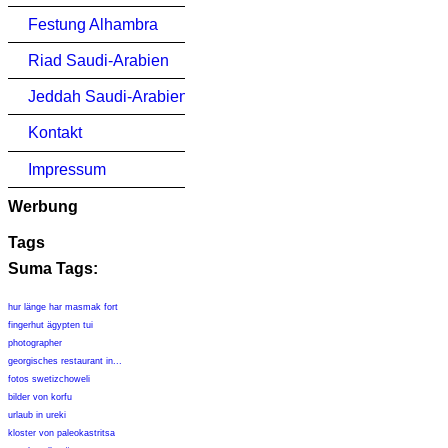
Festung Alhambra
Riad Saudi-Arabien
Jeddah Saudi-Arabien
Kontakt
Impressum
Werbung
Tags
Suma Tags:
hur länge har masmak fort
fingerhut ägypten tui
photographer
georgisches restaurant in...
fotos swetizchoweli
bilder von korfu
urlaub in ureki
kloster von paleokastritsa