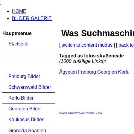
HOME
BILDER GALERIE
Was Suchmaschinen
Hauptmenue
Startseite
[
switch to content modus
] [
back to
Tagged as fotos straßencafe
(1000 zufällige Links):
Ägypten Freiburg Georgien Korfu
Freiburg Bilder
Schwarzwald Bilder
Korfu Bilder
Georgien Bilder
© Suma Tagged for PMX by Webfan | V.4.0.2
Kaukasus Bilder
Granada Spanien