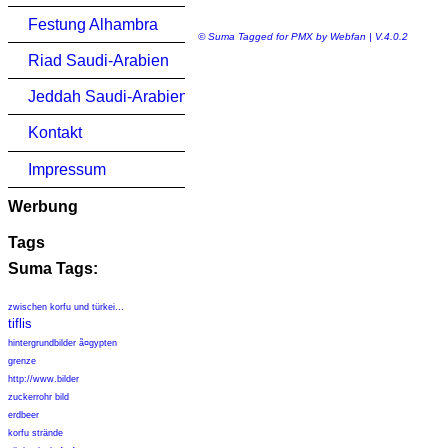
Festung Alhambra
© Suma Tagged for PMX by Webfan | V.4.0.2
Riad Saudi-Arabien
Jeddah Saudi-Arabien
Kontakt
Impressum
Werbung
Tags
Suma Tags:
zwischen korfu und türkei...
tiflis
hintergrundbilder ã¤gypten
grenze
http://www.bilder
zuckerrohr bild
erdbeer
korfu strände