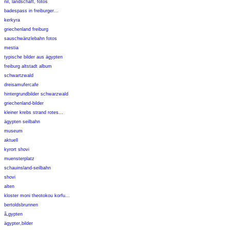
nil, landschaft, fotos
badespass in freiburger...
kerkyra
griechenland freiburg
sauschwänzlebahn fotos
mestia
typische bilder aus ägypten
freiburg altstadt album
schwartzwald
dreisamufercafe
hintergrundbilder schwarzwald
griechenland-bilder
kleiner krebs strand rotes...
ägypten seilbahn
museum
aktuell
kyrort shovi
muensterplatz
schauinsland-seilbahn
shovi
alten
kloster moni theotokou korfu...
bertoldsbrunnen
ã„gypten
ägypter,bilder