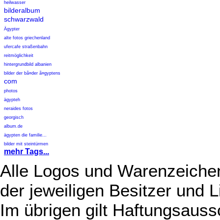
heilwasser
bilderalbum
schwarzwald
Ägypter
alte fotos griechenland
ufercafe straßenbahn
reitmöglichkeit
hintergrundbild albanien
bilder der bã¤der ã¤gyptens
com
photos
ägypteh
neraides fotos
georgisch
album.de
ägypten die familie...
bilder mit steintürmen
mehr Tags...
Alle Logos und Warenzeichen
der jeweiligen Besitzer und L
Im übrigen gilt Haftungsauss