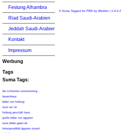
Festung Alhambra
© Suma Tagged for PMX by Webfan | V.4.0.2
Riad Saudi-Arabien
Jeddah Saudi-Arabien
Kontakt
Impressum
Werbung
Tags
Suma Tags:
die schönsten sonnenunterg...
bauernhaus
bilder von freiburg
luxor am nil
freiburg geschäft haus
große bilder von ägypten
www.bilder-galari.de
hintergrundbild ägypten strand