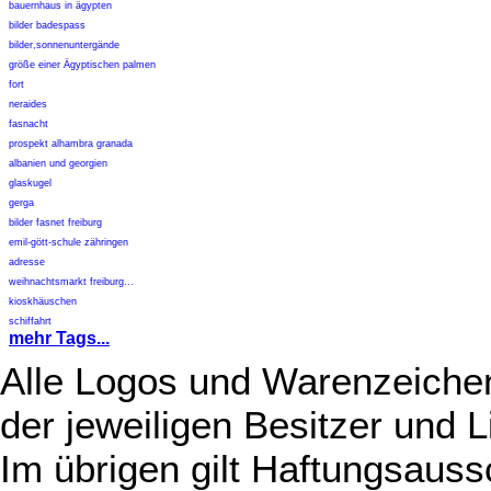
bauernhaus in ägypten
bilder badespass
bilder,sonnenuntergände
größe einer Ägyptischen palmen
fort
neraides
fasnacht
prospekt alhambra granada
albanien und georgien
glaskugel
gerga
bilder fasnet freiburg
emil-gött-schule zähringen
adresse
weihnachtsmarkt freiburg...
kioskhäuschen
schiffahrt
mehr Tags...
Alle Logos und Warenzeichen
der jeweiligen Besitzer und L
Im übrigen gilt Haftungsauss