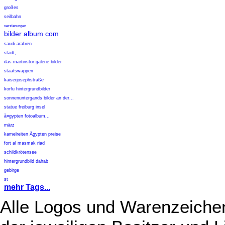
großes
seilbahn
verzierungen
bilder album com
saudi-arabien
stadt,
das martinstor galerie bilder
staatswappen
kaiserjosephstraße
korfu hintergrundbilder
sonnenuntergands bilder an der...
statue freiburg insel
ã¤gypten fotoalbum...
märz
kamelreiten Ägypten preise
fort al masmak riad
schildkrötensee
hintergrundbild dahab
gebirge
st
mehr Tags...
Alle Logos und Warenzeichen