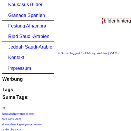
Kaukasus Bilder
Granada Spanien
Festung Alhambra
Riad Saudi-Arabien
Jeddah Saudi-Arabien
© Suma Tagged for PMX by Webfan | V.4.0.2
Kontakt
Impressum
Werbung
Tags
Suma Tags:
22.
landschaftsformen in luxor
foto korfu 2009
dreiländereck georgien armenien...
arabische sadari