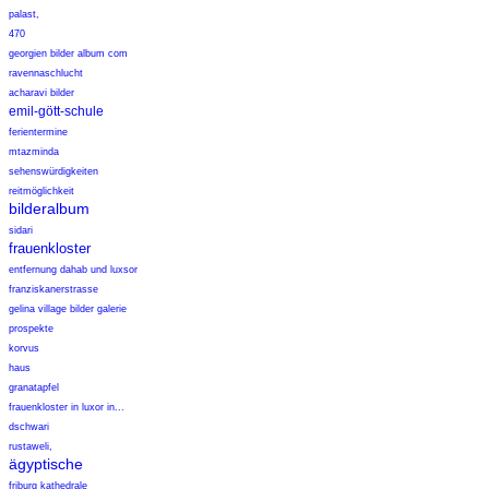
palast,
470
georgien bilder album com
ravennaschlucht
acharavi bilder
emil-gött-schule
ferientermine
mtazminda
sehenswürdigkeiten
reitmöglichkeit
bilderalbum
sidari
frauenkloster
entfernung dahab und luxsor
franziskanerstrasse
gelina village bilder galerie
prospekte
korvus
haus
granatapfel
frauenkloster in luxor in...
dschwari
rustaweli,
ägyptische
friburg kathedrale