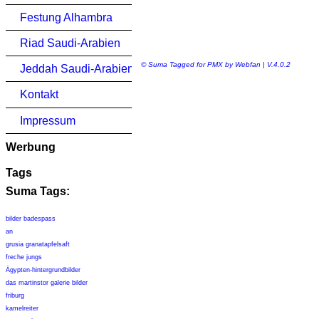
Festung Alhambra
Riad Saudi-Arabien
© Suma Tagged for PMX by Webfan | V.4.0.2
Jeddah Saudi-Arabien
Kontakt
Impressum
Werbung
Tags
Suma Tags:
bilder badespass
an
grusia granatapfelsaft
freche jungs
Ägypten-hintergrundbilder
das martinstor galerie bilder
friburg
kamelreiter