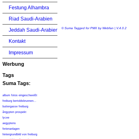
Festung Alhambra
Riad Saudi-Arabien
© Suma Tagged for PMX by Webfan | V.4.0.2
Jeddah Saudi-Arabien
Kontakt
Impressum
Werbung
Tags
Suma Tags:
album fotos eingeschweißt
freiburg bertoldsbrunnen...
buttergasse freiburg
ã¤gypten prospekt
lycee
aegyptens
ferienanlagen
hintergrundbild von freiburg