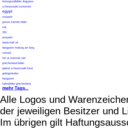
hintergrundbilder ã¤gypten
schwarzwald zuckerrohr
egypt
rustawel
grosse kamele bilder
sök
350
prospekt
landschaft nil
biergarten freiburg am berg
vertrieb
fort al masmak riad
griechenland-bilder
galerie schwarzwald fotos
gebirgslandes
biergarten
hafenbilder griechenland
mehr Tags...
Alle Logos und Warenzeichen
der jeweiligen Besitzer und L
Im übrigen gilt Haftungsauss