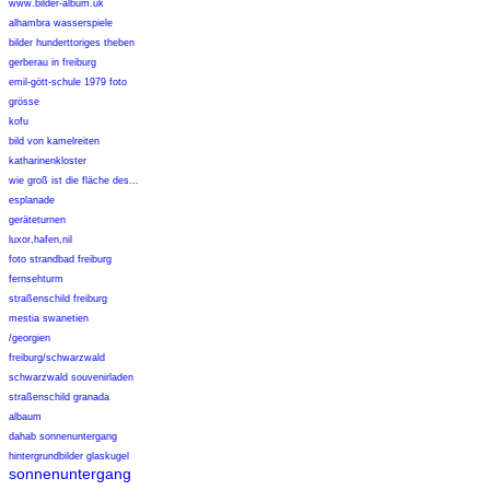
www.bilder-album.uk
alhambra wasserspiele
bilder hunderttoriges theben
gerberau in freiburg
emil-gött-schule 1979 foto
grösse
kofu
bild von kamelreiten
katharinenkloster
wie groß ist die fläche des...
esplanade
geräteturnen
luxor,hafen,nil
foto strandbad freiburg
fernsehturm
straßenschild freiburg
mestia swanetien
/georgien
freiburg/schwarzwald
schwarzwald souvenirladen
straßenschild granada
albaum
dahab sonnenuntergang
hintergrundbilder glaskugel
sonnenuntergang