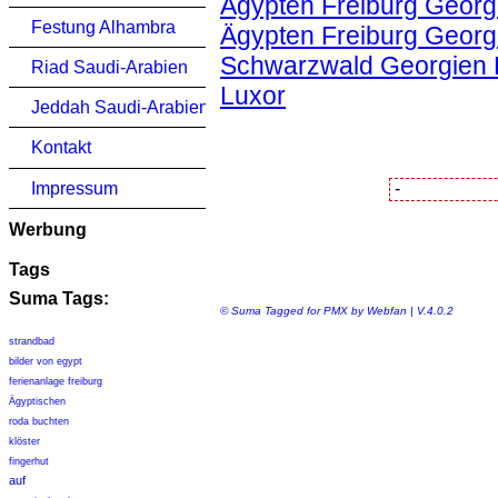
Ägypten Freiburg Georg
Festung Alhambra
Ägypten Freiburg Georgi
Schwarzwald Georgien Ko
Riad Saudi-Arabien
Luxor
Jeddah Saudi-Arabien
Kontakt
Impressum
Werbung
Tags
Suma Tags:
© Suma Tagged for PMX by Webfan | V.4.0.2
strandbad
bilder von egypt
ferienanlage freiburg
Ägyptischen
roda buchten
klöster
fingerhut
auf