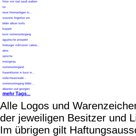
fotos von riad saudi arabien
tui
neue ferienanlagen in...
souvenir fingerhut set
bilder album korfu
kurpark
luxor sonnenuntergang
ägyptische prospekt
freiburger mã½nster calerie...
altes
sprüche
metzgerau
sonnenuntergand
frauenkloster in luxor in...
südschwarzwald...
sonnenuntergang bilder...
albanien und georgien
mehr Tags...
Alle Logos und Warenzeichen
der jeweiligen Besitzer und L
Im übrigen gilt Haftungsauss