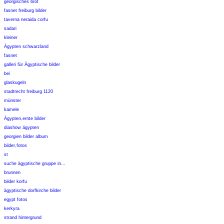
georgisches brot
fasnet freiburg bilder
taverna neraida corfu
sadari
kleiner
Ägypten schwarzland
fasnet
galleri für Ägyptische bilder
bei
glaskugeln
stadtrecht freiburg 1120
münster
kamele
Ägypten,ernte bilder
diashow ägypten
georgien bilder album
bilder,fotos
st
suche ägyptische gruppe in...
brunnen
bilder korfu
ägyptische dorfkirche bilder
egypt fotos
kerkyra
strand hintergrund