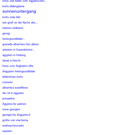
fotos und bilder vom Ägyptischen...
korfu bildergalerie
sonnenuntergang
korfu roda bild
wie groß ist die fläche des...
holsten erdbeere
georgi
hintergrundbilder...
granada alhambra foto album
arbeiten in frauenkloster...
ägypten in freiburg
darial schlucht
fotos vom flughafen tiflis
ã¤gypten hintergrundbilder
bildershow korfu
münster
alhambra wandfliese
der nil in ägypten
prospekte
Ägyptische palmen
www.georgien
georgische ã¤gyptisch
größe von vlacherna
weihnachtsmarkt
spanien