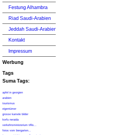
Festung Alhambra
Riad Saudi-Arabien
Jeddah Saudi-Arabien
Kontakt
Impressum
Werbung
Tags
Suma Tags:
apfel in georgien
arabien
tourismus
eigentümer
grosse kamele bilder
korfu neraida
verkehrsministerium tiflis...
fotos vom biergarten...