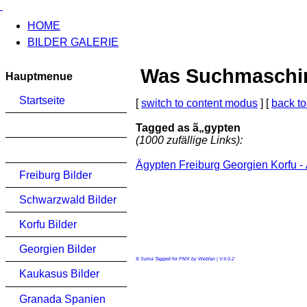
HOME
BILDER GALERIE
Was Suchmaschinen
Hauptmenue
Startseite
[
switch to content modus
] [
back to
Tagged as ã„gypten
(1000 zufällige Links):
Ägypten Freiburg Georgien Korfu -
Freiburg Bilder
Schwarzwald Bilder
Korfu Bilder
Georgien Bilder
© Suma Tagged for PMX by Webfan | V.4.0.2
Kaukasus Bilder
Granada Spanien