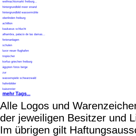
weihnachtsmarkt freiburg...
hintergrundbild meer strand
hintergrundbild wassermühle
oberlinden freiburg
achillion
kaukasus schlucht
alhambra, palacio de las damas...
ferienanlagen
schulen
luxor neuer flughafen
tropischer
korfuo griechen freiburg
ägypten fotos berge
zur
wasserspiele schwarzwald
hafenbilder
kaiserstier
mehr Tags...
Alle Logos und Warenzeichen
der jeweiligen Besitzer und L
Im übrigen gilt Haftungsauss