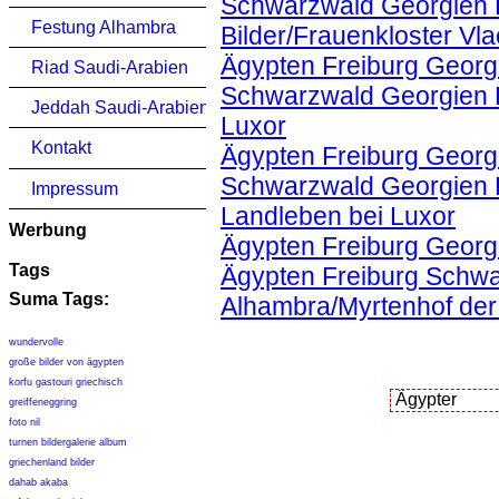
Schwarzwald Georgien K
Festung Alhambra
Bilder/Frauenkloster Vl
Ägypten Freiburg Georgi
Riad Saudi-Arabien
Schwarzwald Georgien K
Jeddah Saudi-Arabien
Luxor
Kontakt
Ägypten Freiburg Georgi
Schwarzwald Georgien K
Impressum
Landleben bei Luxor
Werbung
Ägypten Freiburg Georg
Tags
Ägypten Freiburg Schwa
Suma Tags:
Alhambra/Myrtenhof der
wundervolle
große bilder von ägypten
korfu gastouri griechisch
greiffeneggring
foto nil
turnen bildergalerie album
griechenland bilder
dahab akaba