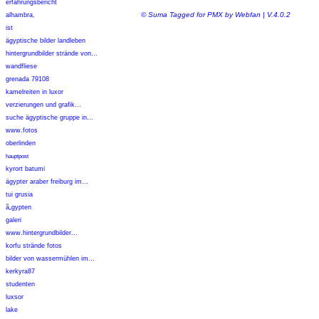
erfahrungsbericht
© Suma Tagged for PMX by Webfan | V.4.0.2
alhambra,
ist
ägyptische bilder landleben
hintergrundbilder strände von...
wandfliese
grenada 79108
kamelreiten in luxor
verzierungen und grafik...
suche ägyptische gruppe in...
www.fotos
oberlinden
hauptpost
kyrort batumi
ägypter araber freiburg im...
tui grusia
ã„gypten
galeri
www.hintergrundbilder...
korfu strände fotos
bilder von wassermühlen im...
kerkyra87
studenten
luxsor
lake