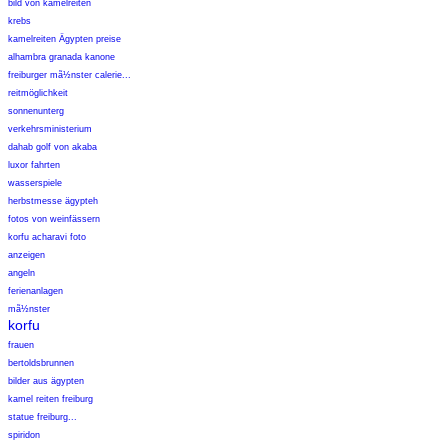
bild von kamelreiten
krebs
kamelreiten Ägypten preise
alhambra granada kanone
freiburger mã½nster calerie...
reitmöglichkeit
sonnenunterg
verkehrsministerium
dahab golf von akaba
luxor fahrten
wasserspiele
herbstmesse ägypteh
fotos von weinfässern
korfu acharavi foto
anzeigen
angeln
ferienanlagen
mã½nster
korfu
frauen
bertoldsbrunnen
bilder aus ägypten
kamel reiten freiburg
statue freiburg...
spiridon