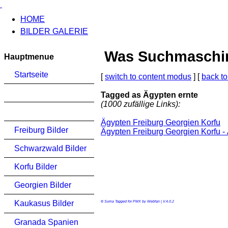
HOME
BILDER GALERIE
Was Suchmaschinen
Hauptmenue
Startseite
[
switch to content modus
] [
back to
Tagged as Ägypten ernte
(1000 zufällige Links):
Ägypten Freiburg Georgien Korfu
Freiburg Bilder
Ägypten Freiburg Georgien Korfu -
Schwarzwald Bilder
Korfu Bilder
Georgien Bilder
Kaukasus Bilder
© Suma Tagged for PMX by Webfan | V.4.0.2
Granada Spanien