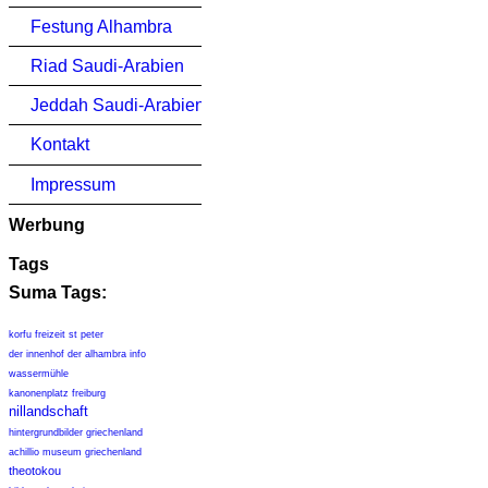
Festung Alhambra
Riad Saudi-Arabien
Jeddah Saudi-Arabien
Kontakt
Impressum
Werbung
Tags
Suma Tags:
korfu freizeit st peter
der innenhof der alhambra info
wassermühle
kanonenplatz freiburg
nillandschaft
hintergrundbilder griechenland
achillio museum griechenland
theotokou