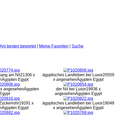
Am besten bewertet
|
Meine Favoriten
|
Suche
ang am Nil
21306 x
ägyptisches Landleben bei Luxor
20559
n
Ägypten Egypt
x angesehen
Ägypten Egypt
 x angesehen
Ägypten
der Nil bei Luxor
19936 x
Egypt
angesehen
Ägypten Egypt
Zuckerrohr
19291 x
ägyptisches Landleben bei Luxor
19048
n
Ägypten Egypt
x angesehen
Ägypten Egypt