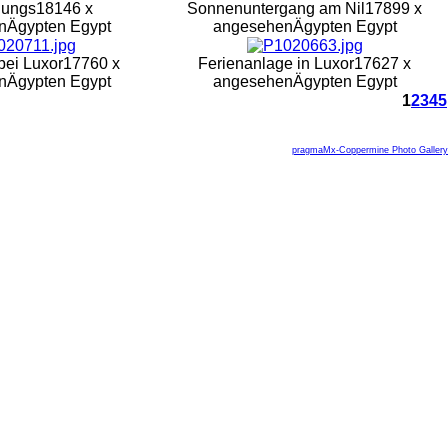
Jungs
18146 x
Sonnenuntergang am Nil
17899 x
n
Ägypten Egypt
angesehen
Ägypten Egypt
bei Luxor
17760 x
Ferienanlage in Luxor
17627 x
n
Ägypten Egypt
angesehen
Ägypten Egypt
1
2
3
4
5
pragmaMx-Coppermine Photo Gallery