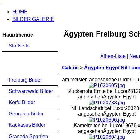
HOME
BILDER GALERIE
Ägypten Freiburg Sc
Hauptmenue
Startseite
Alben-Liste
|
Neue
Galerie
>
Ägypten Egypt Nil Lux
am meisten angesehene Bilder - L
Freiburg Bilder
Schwarzwald Bilder
Zuckerrohr Ernte bei Luxor
2312
angesehen
Ägypten Egypt
Korfu Bilder
Nil Landschaft bei Luxor
20328
Georgien Bilder
angesehen
Ägypten Egypt
Kaukasus Bilder
Kamelreiten bei Luxor
19676 
angesehen
Ägypten Egypt
Granada Spanien