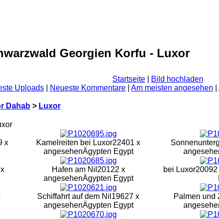
hwarzwald Georgien Korfu - Luxor
Startseite
|
Bild hochladen
ste Uploads
|
Neueste Kommentare
|
Am meisten angesehen
|
or Dahab
>
Luxor
uxor
9 x
Kamelreiten bei Luxor
22401 x
Sonnenunterg
angesehen
Ägypten Egypt
angesehe
 x
Hafen am Nil
20122 x
bei Luxor
20092
angesehen
Ägypten Egypt
x
Schiffahrt auf dem Nil
19627 x
Palmen und 
angesehen
Ägypten Egypt
angesehe