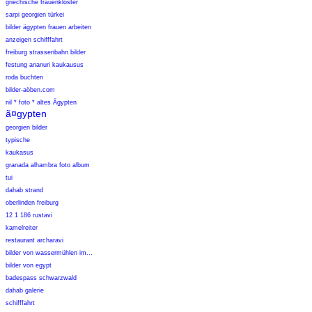
griechische frauenklöster
sarpi georgien türkei
bilder ägypten frauen arbeiten
anzeigen schifffahrt
freiburg strassenbahn bilder
festung ananuri kaukausus
roda buchten
bilder-aöben.com
nil * foto * altes Ägypten
ã¤gypten
georgien bilder
typische
kaukasus
granada alhambra foto album
tui
dahab strand
oberlinden freiburg
12 1 186 rustavi
kamelreiter
restaurant archaravi
bilder von wassermühlen im...
bilder von egypt
badespass schwarzwald
dahab galerie
schifffahrt