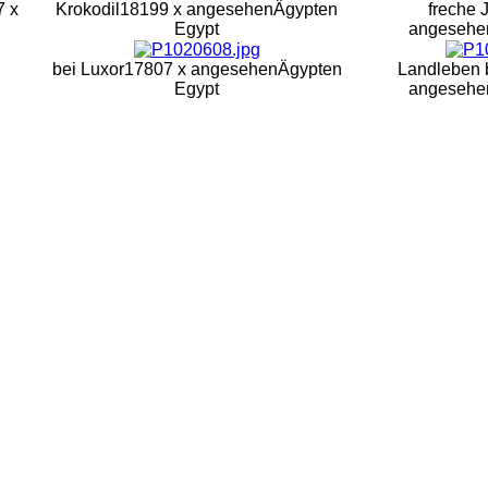
7 x
Krokodil
18199 x angesehen
Ägypten
freche 
Egypt
angesehe
bei Luxor
17807 x angesehen
Ägypten
Landleben 
Egypt
angesehe