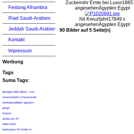
Zuckerrohr Ernte bei Luxor
1885
Festung Alhambra
angesehen
Ägypten Egypt
Riad Saudi-Arabien
Nil Kreuzfahrt
17849 x
angesehen
Ägypten Egypt
Jeddah Saudi-Arabien
90 Bilder auf 5 Seite(n)
Kontakt
Impressum
Werbung
Tags
Suma Tags:
georgien bildr album. com
strassenbahn schwarzwald
hintergrundbilder ägypten...
gerga
borjomi
akaba am nil
bilder korfu
badespass für kinder in...