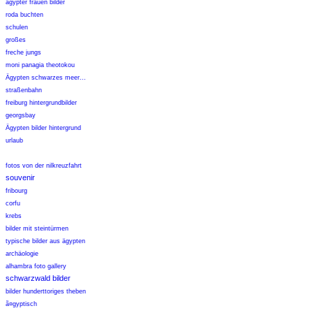
ägypter frauen bilder
roda buchten
schulen
großes
freche jungs
moni panagia theotokou
Ägypten schwarzes meer...
straßenbahn
freiburg hintergrundbilder
georgsbay
Ägypten bilder hintergrund
urlaub
fotos von der nilkreuzfahrt
souvenir
fribourg
corfu
krebs
bilder mit steintürmen
typische bilder aus ägypten
archäologie
alhambra foto gallery
schwarzwald bilder
bilder hunderttoriges theben
ã¤gyptisch