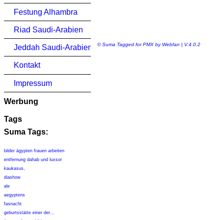
Festung Alhambra
Riad Saudi-Arabien
© Suma Tagged for PMX by Webfan | V.4.0.2
Jeddah Saudi-Arabien
Kontakt
Impressum
Werbung
Tags
Suma Tags:
bilder ägypten frauen arbeiten
entfernung dahab und luxsor
kaukasus,
diashow
ale
aegyptens
fasnacht
geburtsstätte einer der...