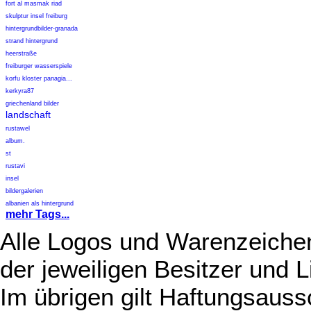
fort al masmak riad
skulptur insel freiburg
hintergrundbilder-granada
strand hintergrund
heerstraße
freiburger wasserspiele
korfu kloster panagia...
kerkyra87
griechenland bilder
landschaft
rustawel
album.
st
rustavi
insel
bildergalerien
albanien als hintergrund
mehr Tags...
Alle Logos und Warenzeichen
der jeweiligen Besitzer und L
Im übrigen gilt Haftungsauss