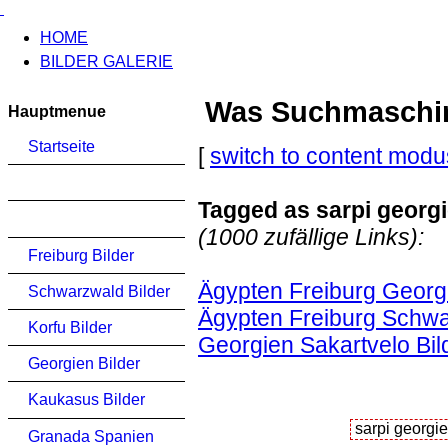
HOME
BILDER GALERIE
Was Suchmaschinen
Hauptmenue
Startseite
[
switch to content modu
Tagged as sarpi georgi
(1000 zufällige Links):
Freiburg Bilder
Ägypten Freiburg Georg
Schwarzwald Bilder
Ägypten Freiburg Schwa
Korfu Bilder
Georgien Sakartvelo Bil
Georgien Bilder
Kaukasus Bilder
Granada Spanien