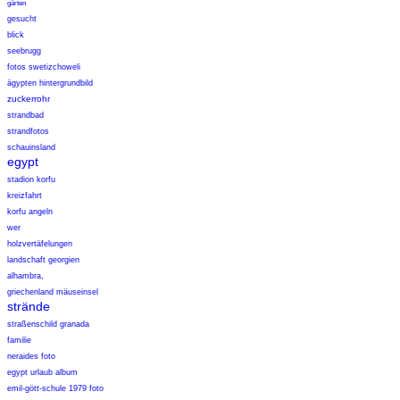
gärten
gesucht
blick
seebrugg
fotos swetizchoweli
ägypten hintergrundbild
zuckerrohr
strandbad
strandfotos
schauinsland
egypt
stadion korfu
kreizfahrt
korfu angeln
wer
holzvertäfelungen
landschaft georgien
alhambra,
griechenland mäuseinsel
strände
straßenschild granada
familie
neraides foto
egypt urlaub album
emil-gött-schule 1979 foto