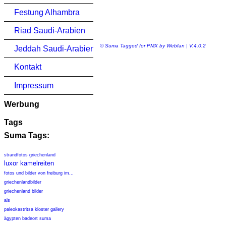
Festung Alhambra
Riad Saudi-Arabien
© Suma Tagged for PMX by Webfan | V.4.0.2
Jeddah Saudi-Arabien
Kontakt
Impressum
Werbung
Tags
Suma Tags:
strandfotos griechenland
luxor kamelreiten
fotos und bilder von freiburg im...
griechenlandbilder
griechenland bilder
als
paleokastritsa kloster gallery
ägypten badeort suma