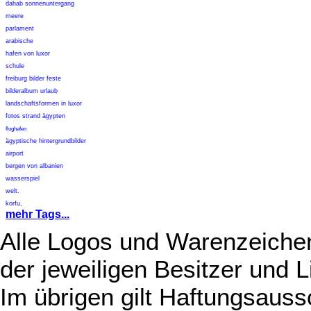
dahab sonnenuntergang
meere
parlament
arabische
hafen von luxor
schule
freiburg bilder feste
bilderalbum urlaub
landschaftsformen in luxor
fotos strand ägypten
flughafen
ägyptische hintergrundbilder
airport
bergen von albanien
wasserspiel
welt.
korfu,
mehr Tags...
Alle Logos und Warenzeichen
der jeweiligen Besitzer und L
Im übrigen gilt Haftungsauss