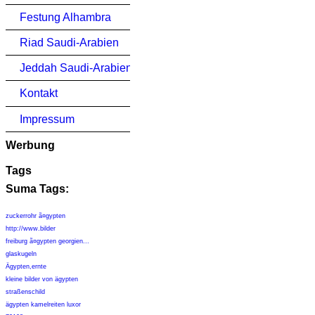
Festung Alhambra
Riad Saudi-Arabien
Jeddah Saudi-Arabien
Kontakt
Impressum
Werbung
Tags
Suma Tags:
zuckerrohr ã¤gypten
http://www.bilder
freiburg ã¤gypten georgien...
glaskugeln
Ägypten,ernte
kleine bilder von ägypten
straßenschild
ägypten kamelreiten luxor