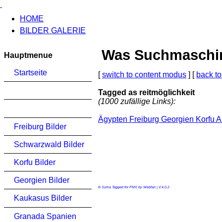
HOME
BILDER GALERIE
Was Suchmaschinen
Hauptmenue
Startseite
[
switch to content modus
] [
back to
Tagged as reitmöglichkeit
(1000 zufällige Links):
Ägypten Freiburg Georgien Korfu 
Freiburg Bilder
Schwarzwald Bilder
Korfu Bilder
Georgien Bilder
© Suma Tagged for PMX by Webfan | V.4.0.2
Kaukasus Bilder
Granada Spanien