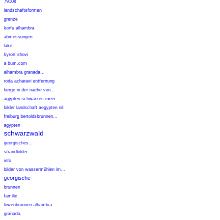
79108
landschaftsformen
grenze
korfu alhambra
abmessungen
lake
kyrort shovi
a bum.com
alhambra granada...
roda acharavi entfernung
berge in der naehe von...
ägypten schwarzes meer
bilder landschaft aegypten nil
freiburg bertoldsbrunnen...
agypten
schwarzwald
georgisches...
strandbilder
info
bilder von wassermühlen im...
georgische
brunnen
familie
löwenbrunnen alhambra
granada,