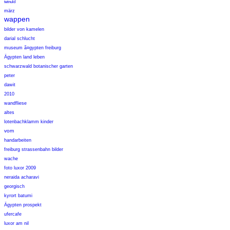
tetnuld
märz
wappen
bilder von kamelen
darial schlucht
museum ã¤gypten freiburg
Ägypten land leben
schwarzwald botanischer garten
peter
dawit
2010
wandfliese
altes
lotenbachklamm kinder
vom
handarbeiten
freiburg strassenbahn bilder
wache
foto luxor 2009
neraida acharavi
georgisch
kyrort batumi
Ägypten prospekt
ufercafe
luxor am nil