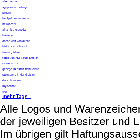
vlacherna
ägypten in freiburg
bildern
hanfpalmen in freiburg
heilwasser
alhambra granada
brauerei
dahab golf von akaba
bilder aus acharavi
freiburg bilder
fotos von riad saudi arabien
georgische
gebirge im osten frankreichs...
steintürme in der dreisam
die schönsten...
myrtenhof,
from
mehr Tags...
Alle Logos und Warenzeichen
der jeweiligen Besitzer und L
Im übrigen gilt Haftungsauss