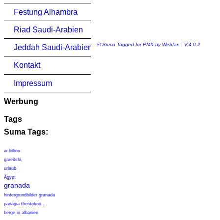
Festung Alhambra
Riad Saudi-Arabien
© Suma Tagged for PMX by Webfan | V.4.0.2
Jeddah Saudi-Arabien
Kontakt
Impressum
Werbung
Tags
Suma Tags:
achillion
garedshi,
urlaub
Ägyp:
granada
hintergrundbilder granada
panagia theotokou...
berge in albanien