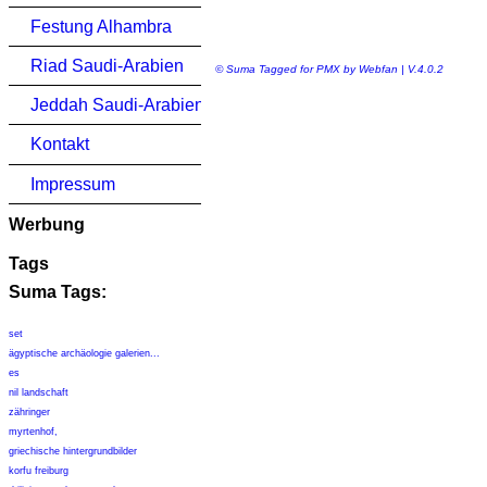
Festung Alhambra
Riad Saudi-Arabien
© Suma Tagged for PMX by Webfan | V.4.0.2
Jeddah Saudi-Arabien
Kontakt
Impressum
Werbung
Tags
Suma Tags:
set
ägyptische archäologie galerien...
es
nil landschaft
zähringer
myrtenhof,
griechische hintergrundbilder
korfu freiburg