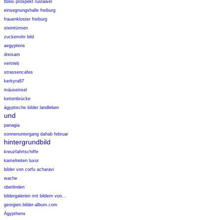
tbilisi prospekt rustawel
einsegnungshalle freiburg
frauenkloster freiburg
steintürmen
zuckerrohr bild
aegyptens
dreisam
vertrieb
strassencafes
kerkyra87
mäuseinsel
kettenbrücke
ägyptische bilder landleben
und
panagia
sonnenuntergang dahab februar
hintergrundbild
kreuzfahrtschiffe
kamelreiten luxor
bilder von corfu acharavi
wache
oberlinden
bildergalerien mit bildern von...
georgien.bilder-album.com
Ägypthens