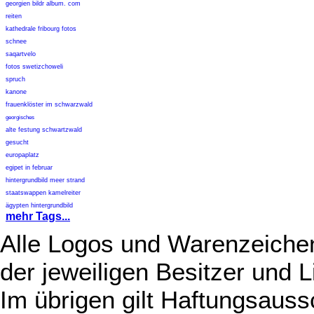
georgien bildr album. com
reiten
kathedrale fribourg fotos
schnee
saqartvelo
fotos swetizchoweli
spruch
kanone
frauenklöster im schwarzwald
georgisches
alte festung schwartzwald
gesucht
europaplatz
egipet in februar
hintergrundbild meer strand
staatswappen kamelreiter
ägypten hintergrundbild
mehr Tags...
Alle Logos und Warenzeichen
der jeweiligen Besitzer und L
Im übrigen gilt Haftungsauss