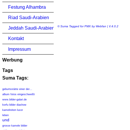
Festung Alhambra
Riad Saudi-Arabien
© Suma Tagged for PMX by Webfan | V.4.0.2
Jeddah Saudi-Arabien
Kontakt
Impressum
Werbung
Tags
Suma Tags:
geburtsstätte einer der...
album fotos eingeschweißt
www.bilder-galari.de
korfu bilder diashow
kamelreiten luxor
leben
und
grosse kamele bilder