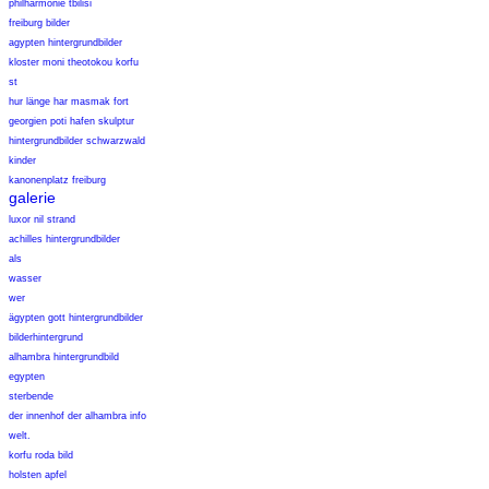
philharmonie tbilisi
freiburg bilder
agypten hintergrundbilder
kloster moni theotokou korfu
st
hur länge har masmak fort
georgien poti hafen skulptur
hintergrundbilder schwarzwald
kinder
kanonenplatz freiburg
galerie
luxor nil strand
achilles hintergrundbilder
als
wasser
wer
ägypten gott hintergrundbilder
bilderhintergrund
alhambra hintergrundbild
egypten
sterbende
der innenhof der alhambra info
welt.
korfu roda bild
holsten apfel