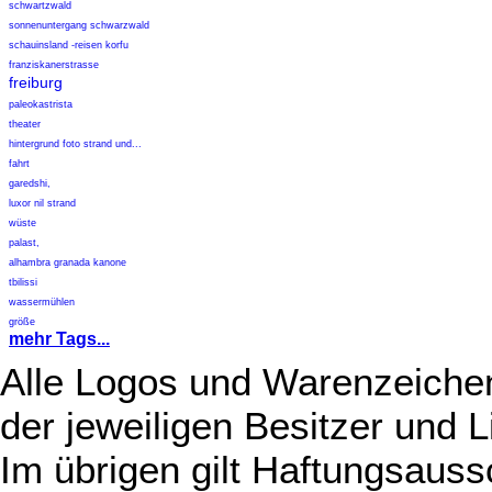
schwartzwald
sonnenuntergang schwarzwald
schauinsland -reisen korfu
franziskanerstrasse
freiburg
paleokastrista
theater
hintergrund foto strand und...
fahrt
garedshi,
luxor nil strand
wüste
palast,
alhambra granada kanone
tbilissi
wassermühlen
größe
mehr Tags...
Alle Logos und Warenzeichen
der jeweiligen Besitzer und L
Im übrigen gilt Haftungsauss