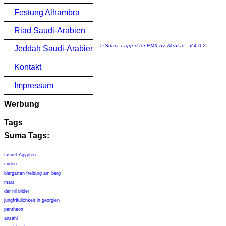
Festung Alhambra
Riad Saudi-Arabien
© Suma Tagged for PMX by Webfan | V.4.0.2
Jeddah Saudi-Arabien
Kontakt
Impressum
Werbung
Tags
Suma Tags:
fasnet Ägypten
süden
biergarten freiburg am berg
märz
der nil bilder
jungfräulichkeit in georgien
pantheon
anzahl