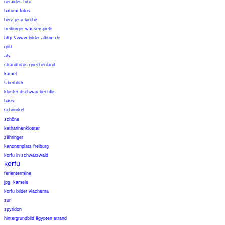
neraides foto
batumi fotos
herz-jesu-kirche
freiburger wasserspiele
http://www.bilder album.de
gott
als
strandfotos griechenland
kamel
Überblick
kloster dschwari bei tiflis
haus
schnörkel
schöne
katharinenkloster
zähringer
kanonenplatz freiburg
korfu in schwarzwald
korfu
ferientermine
jpg, kamele
korfu bilder vlacherna
zur
spyridon
hintergrundbild ägypten strand