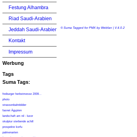
Festung Alhambra
Riad Saudi-Arabien
© Suma Tagged for PMX by Webfan | V.4.0.2
Jeddah Saudi-Arabien
Kontakt
Impressum
Werbung
Tags
Suma Tags:
freiburger herbstmesse 2009...
photo
strassenbahnbilder
fasnet Ägypten
landschaft am nil - luxor
skulptur sterbende achill
prospekte korfu
palmenarten