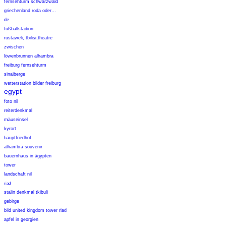
fernsehturm schwarzwald
griechenland roda oder...
de
fußballstadion
rustaweli, tbilisi,theatre
zwischen
löwenbrunnen alhambra
freiburg fernsehturm
sinaiberge
wetterstation bilder freiburg
egypt
foto nil
reiterdenkmal
mäuseinsel
kyrort
hauptfriedhof
alhambra souvenir
bauernhaus in ägypten
tower
landschaft nil
riad
stalin denkmal tkibuli
gebirge
bild united kingdom tower riad
apfel in georgien