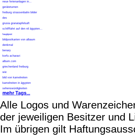
neue ferienanlagen in...
geräteturnen
freiburg strassenbahn bilder
des
grusia granatapfelsaft
schifffahrt auf den nil ägypten...
hauptpost
bildpostkarten von albaum
denkmal
benary
korfu acharavi
album.com
griechenland freiburg
wie
bild von kamelreiten
kamelreiten in ägypten
sehenswürdigkeiten
mehr Tags...
Alle Logos und Warenzeichen
der jeweiligen Besitzer und L
Im übrigen gilt Haftungsauss