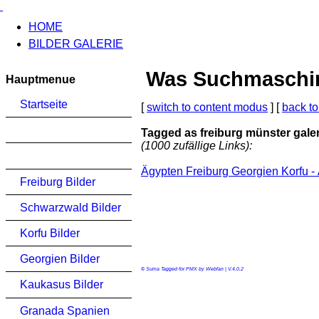
HOME
BILDER GALERIE
Was Suchmaschinen
Hauptmenue
Startseite
[
switch to content modus
] [
back to
Tagged as freiburg münster galer
(1000 zufällige Links):
Ägypten Freiburg Georgien Korfu -
Freiburg Bilder
Schwarzwald Bilder
Korfu Bilder
Georgien Bilder
© Suma Tagged for PMX by Webfan | V.4.0.2
Kaukasus Bilder
Granada Spanien