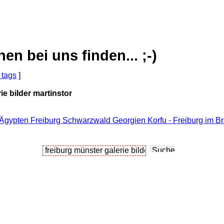
 bei uns finden... ;-)
 tags
]
ie bilder martinstor
 Ägypten Freiburg Schwarzwald Georgien Korfu - Freiburg im B