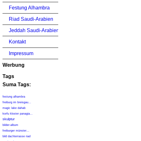
Festung Alhambra
Riad Saudi-Arabien
Jeddah Saudi-Arabien
Kontakt
Impressum
Werbung
Tags
Suma Tags:
festung alhambra
freiburg im breisgau...
magic lake dahab
korfu kloster panagia...
skulptur
bilder-album
freiburger münster...
bild dachterrasse riad