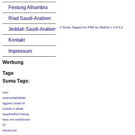
Festung Alhambra
Riad Saudi-Arabien
© Suma Tagged for PMX by Webfan | V.4.0.2
Jeddah Saudi-Arabien
Kontakt
Impressum
Werbung
Tags
Suma Tags:
vom
strassenbahnbilder
ägypten strand nil
strände in dahab
hauptfriedhof freiburg
fotos von weinfässern
22.
historischer