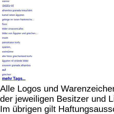
sairme
ïåðåâîä÷èê
alhambra granada kreuzfahrt
kamel reiten ägypten
gebirge im osten frankreichs...
fluss
bilder strassencafes
bilder von Ägypter und griechen...
inseln
pantokrator korfu
spanien,
steintürme
alte fotos griechenland korfu
ägypten nil strände bilder
souvenir granada alhambra
auf
griechen
mehr Tags...
Alle Logos und Warenzeichen
der jeweiligen Besitzer und L
Im übrigen gilt Haftungsauss