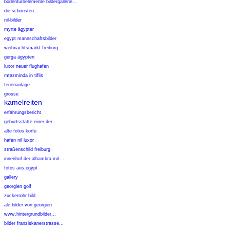
bodenturnelemente bildergallerie...
die schönsten...
nil-bilder
myrte ägypter
egypt mannschaftsbilder
weihnachtsmarkt freiburg...
gerga ägypten
luxor neuer flughafen
mtazminda in tiflis
ferienanlage
grosse
kamelreiten
erfahrungsbericht
geburtsstätte einer der...
alte fotos korfu
hafen nil luxor
straßenschild freiburg
innenhof der alhambra mit...
fotos aus egypt
gallery
georgien golf
zuckerrohr bild
ale bilder von georgien
www.hintergrundbilder...
bilder franziskanerstrasse...