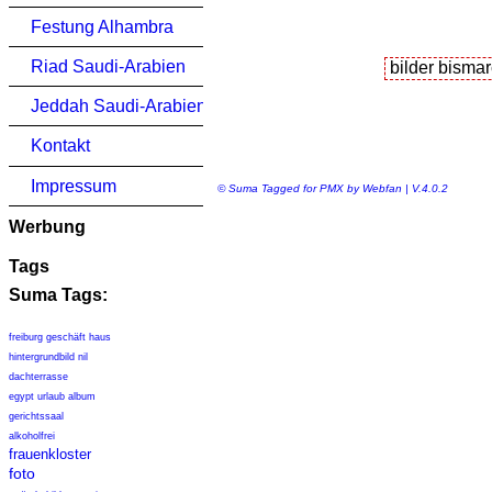
Festung Alhambra
Riad Saudi-Arabien
Jeddah Saudi-Arabien
Kontakt
Impressum
© Suma Tagged for PMX by Webfan | V.4.0.2
Werbung
Tags
Suma Tags:
freiburg geschäft haus
hintergrundbild nil
dachterrasse
egypt urlaub album
gerichtssaal
alkoholfrei
frauenkloster
foto