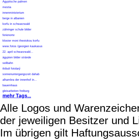
Ägyptische palmen
mestia
innenministerium
berge in albanien
korfu in schwarzwald
zähringer schule bilder
ferienorte
kloster moni theotokou korfu
www.fotos /georgien kaukasus
22. april schwarzwald...
ägypten bilder strände
seilbahn
tkibuli fotolarý
sonnenuntergangszeit dahab
alhambra der innenhof in...
bauernhaus
gleisarbeiten freiburg
mehr Tags...
Alle Logos und Warenzeichen
der jeweiligen Besitzer und L
Im übrigen gilt Haftungsauss