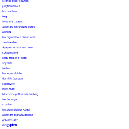
strände bilder spanien
jungfräulichkeit
historischen
berg
fotos mit namen...
alhambra hintergrund berge
albaum
hintergrund foto strand und...
saudi-arabien
Ägypten schwarzes meer...
schauinsland
korfu freizeit st peter
spyridon
freiheit
hintergrundbilder...
der nil in ägypten
saqartvelo
landschaft,
bilder emil-gött-schule freiburg...
freche jungs
spanien,
hintergrundbilder kamel
alhambra granada kanone
geburtsstätte
aegypten