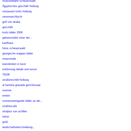
strassenbahn schwarzwald
Ägyptisches geschäft freiburg
restaurant korfu freiburg
ravennaschlucht
golf von akaba
geschäft
korfu bilder 2009
geburtsstätte einer der...
kaufhaus
fotos schwarzwald
georgische wappen bilder
mtazminda
kamelreiten in luxor
entfernung dahab und luxsor
79108
straßenschild freiburg
al hambra granada gerichtssaal
turenne
ernten
sonnenuntergands bilder an der...
straßencafe
skulptur von achilles
türkei
groß
landschaftsbeschreibung...