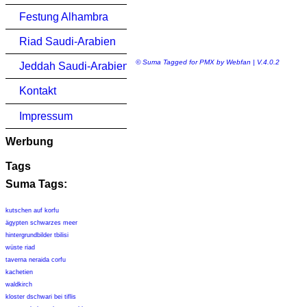
Festung Alhambra
Riad Saudi-Arabien
© Suma Tagged for PMX by Webfan | V.4.0.2
Jeddah Saudi-Arabien
Kontakt
Impressum
Werbung
Tags
Suma Tags:
kutschen auf korfu
ägypten schwarzes meer
hintergrundbilder tbilisi
wüste riad
taverna neraida corfu
kachetien
waldkirch
kloster dschwari bei tiflis