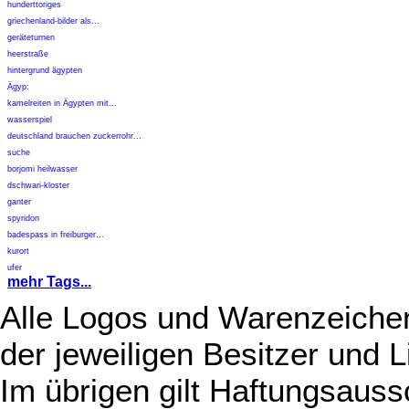
hunderttoriges
griechenland-bilder als...
geräteturnen
heerstraße
hintergrund ägypten
Ägyp:
kamelreiten in Ägypten mit...
wasserspiel
deutschland brauchen zuckerrohr...
suche
borjomi heilwasser
dschwari-kloster
ganter
spyridon
badespass in freiburger...
kurort
ufer
mehr Tags...
Alle Logos und Warenzeichen
der jeweiligen Besitzer und L
Im übrigen gilt Haftungsauss