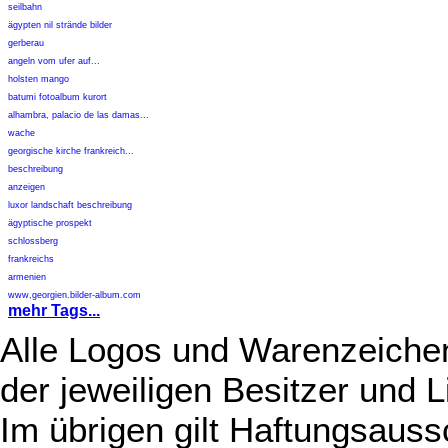
seilbahn
ägypten nil strände bilder
gerberau
angeln vom ufer auf...
holsten mango
batumi fotoalbum kurort
alhambra, palacio de las damas...
wache
georgische kirche frankreich...
beschreibung
anzeigen
luxor landschaft beschreibung
ägyptische prospekt
schlossberg
frankreichs
armenien
www,georgien.bilder-album.com
mehr Tags...
Alle Logos und Warenzeichen
der jeweiligen Besitzer und L
Im übrigen gilt Haftungsauss