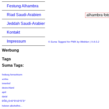
Festung Alhambra
Riad Saudi-Arabien
Jeddah Saudi-Arabien
Kontakt
Impressum
© Suma Tagged for PMX by Webfan | V.4.0.2
Werbung
Tags
Suma Tags:
freiburg fernsehturm
achilles
innenhof
deutschland
april
darial
Ð­ÑÐ¿Ð»Ð°Ð½Ð°Ð´Ð°
holsten alkoholfrei...