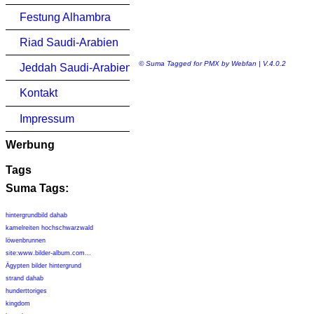
Festung Alhambra
Riad Saudi-Arabien
© Suma Tagged for PMX by Webfan | V.4.0.2
Jeddah Saudi-Arabien
Kontakt
Impressum
Werbung
Tags
Suma Tags:
hintergrundbild dahab
kamelreiten hochschwarzwald
löwenbrunnen
site:www.bilder-album.com...
Ägypten bilder hintergrund
strand dahab
hunderttoriges
kingdom