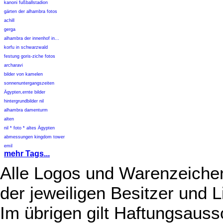
kanoni fußballstadion
gärten der alhambra fotos
achill
gerga
alhambra der innenhof in...
korfu in schwarzwald
festung goris-ziche fotos
archaravi
bilder von kamelen
sonnenuntergangszeiten
Ägypten,ernte bilder
hintergrundbilder nil
alhambra damenturm
alten
nil * foto * altes Ägypten
abmessungen kingdom tower
emil
mehr Tags...
Alle Logos und Warenzeichen
der jeweiligen Besitzer und L
Im übrigen gilt Haftungsauss