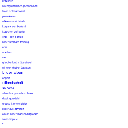
brauchen
hintergrundbilder griechenland
fotos schwarzwald
pantokrator
nilkreuzfahrt dahab
kurpark von borjomi
kutschen auf korfu
emil - gött schule
bilder ufercafe freiburg
april
arachavi
wer
griechenland mäuseinsel
nil luxor theben ägypten
bilder album
angeln
nillandschaft
souvenir
alhambra granada schnee
dawit garedshi
grosse kamele bilder
bilder aus ägypten
album bilder klassendiagramm
wasserspiele
*