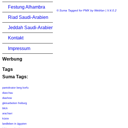
Festung Alhambra
© Suma Tagged for PMX by Webfan | V.4.0.2
Riad Saudi-Arabien
Jeddah Saudi-Arabien
Kontakt
Impressum
Werbung
Tags
Suma Tags:
pantokrator berg korfu
diaschau
diashow
gleisarbeiten freiburg
blick
arachavi
küste
landleben in ägypten