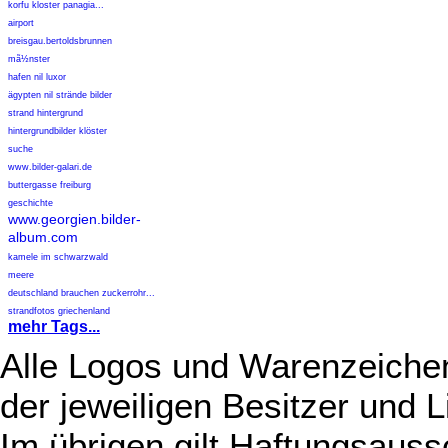
korfu kloster panagia...
airport
breisgau.bertoldsbrunnen
mã½nster
hafen nil luxor
ägypten nil strände bilder
strand hintergrund
hintergrundbilder klöster
suche
www.bilder-galari.de
buttergasse freiburg
geschichte
www.georgien.bilder-
album.com
kamele im schwarzwald
meere
deutschland brauchen zuckerrohr...
strandfotos griechenland
mehr Tags...
Alle Logos und Warenzeichen
der jeweiligen Besitzer und L
Im übrigen gilt Haftungsauss