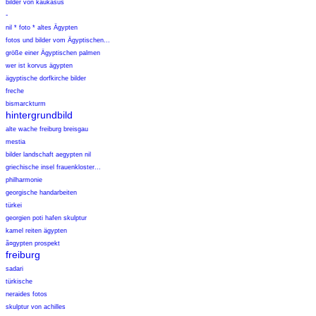
bilder von kaukasus
-
nil * foto * altes Ägypten
fotos und bilder vom Ägyptischen...
größe einer Ägyptischen palmen
wer ist korvus ägypten
ägyptische dorfkirche bilder
freche
bismarckturm
hintergrundbild
alte wache freiburg breisgau
mestia
bilder landschaft aegypten nil
griechische insel frauenkloster...
philharmonie
georgische handarbeiten
türkei
georgien poti hafen skulptur
kamel reiten ägypten
ã¤gypten prospekt
freiburg
sadari
türkische
neraides fotos
skulptur von achilles