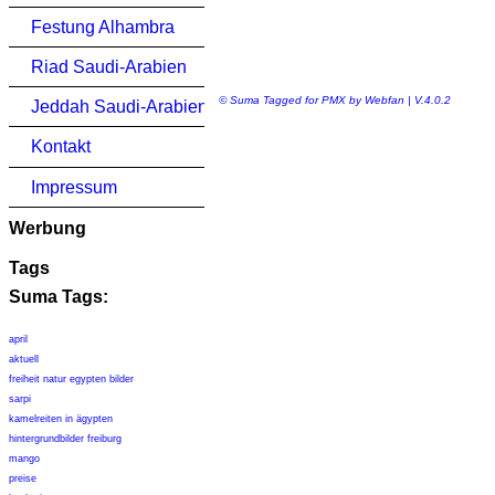
Festung Alhambra
Riad Saudi-Arabien
© Suma Tagged for PMX by Webfan | V.4.0.2
Jeddah Saudi-Arabien
Kontakt
Impressum
Werbung
Tags
Suma Tags:
april
aktuell
freiheit natur egypten bilder
sarpi
kamelreiten in ägypten
hintergrundbilder freiburg
mango
preise