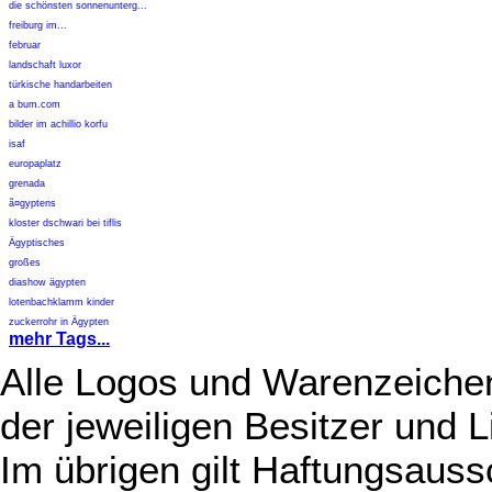
die schönsten sonnenunterg...
freiburg im...
februar
landschaft luxor
türkische handarbeiten
a bum.com
bilder im achillio korfu
isaf
europaplatz
grenada
ã¤gyptens
kloster dschwari bei tiflis
Ägyptisches
großes
diashow ägypten
lotenbachklamm kinder
zuckerrohr in Ägypten
mehr Tags...
Alle Logos und Warenzeichen
der jeweiligen Besitzer und L
Im übrigen gilt Haftungsauss