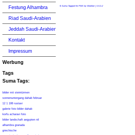
Festung Alhambra
© Suma Tagged for PMX by Webfan | V.4.0.2
Riad Saudi-Arabien
Jeddah Saudi-Arabien
Kontakt
Impressum
Werbung
Tags
Suma Tags:
bilder mit steintürmen
sonnenuntergang dahab februar
12 1 186 rustavi
galerie foto bilder dahab
korfu acharavi foto
bilder landschaft aegypten nil
alhambra granada
griechische