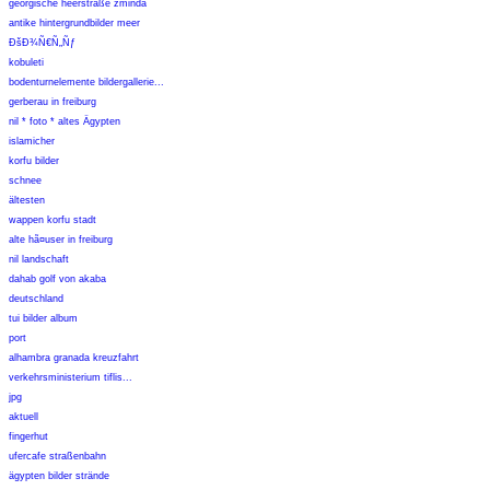
georgische heerstraße zminda
antike hintergrundbilder meer
ÐšÐ¾Ñ€Ñ„Ñƒ
kobuleti
bodenturnelemente bildergallerie...
gerberau in freiburg
nil * foto * altes Ägypten
islamicher
korfu bilder
schnee
ältesten
wappen korfu stadt
alte hã¤user in freiburg
nil landschaft
dahab golf von akaba
deutschland
tui bilder album
port
alhambra granada kreuzfahrt
verkehrsministerium tiflis...
jpg
aktuell
fingerhut
ufercafe straßenbahn
ägypten bilder strände