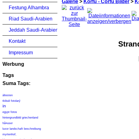
Galerie
>
Korfu - Corfu Bilder
>
K
Festung Alhambra
Riad Saudi-Arabien
Jeddah Saudi-Arabien
Kontakt
Stran
Impressum
Werbung
Tags
Suma Tags:
ältesten
tkibuli fotolarý
in
egypt fotos
hintergrundbild griechenland
hã¤user
luxor landschaft beschreibung
myrtenhof,