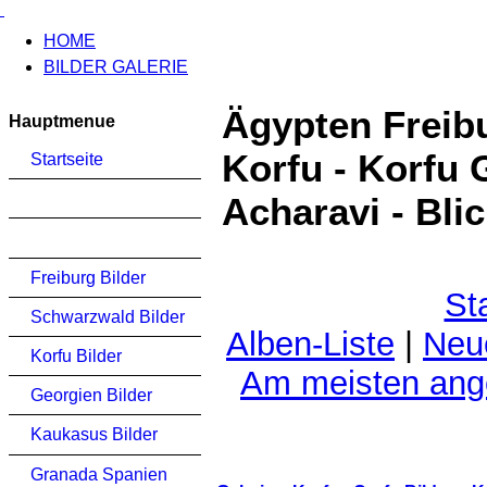
HOME
BILDER GALERIE
Ägypten Freib
Hauptmenue
Korfu - Korfu 
Startseite
Acharavi - Bli
Freiburg Bilder
St
Schwarzwald Bilder
Alben-Liste
|
Neu
Korfu Bilder
Am meisten an
Georgien Bilder
Kaukasus Bilder
Granada Spanien