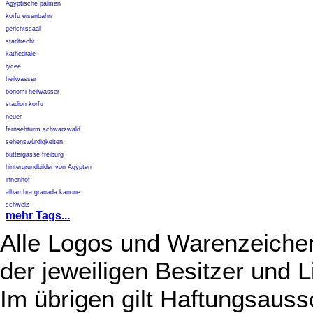
Ägyptische palmen
korfu eisenbahn
gerichtssaal
stadtrecht
kathedrale
lycee
heilwasser
borjomi heilwasser
stadion korfu
neuer
fernsehturm schwarzwald
sehenswürdigkeiten
buttergasse freiburg
hintergrundbilder von Ägypten
innenhof
alhambra granada kanone
schweiz
mehr Tags...
Alle Logos und Warenzeichen
der jeweiligen Besitzer und L
Im übrigen gilt Haftungsauss