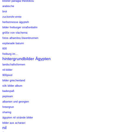
kloster panagia theotokou
arabische
brot
zuckerohr-ernte
herbstmesse ägypteh
bilder freiburger straßenbahn
größe von vlacherna
fotos alhambra löwenbrunnen
esplanade batumi
600
freiburg im...
hintergrundbilder Ägypten
landschaftsformen
nil-bilder
900pixel
bilder griechenland
sök bilder album
badespaß
pepteam
albanien und georgien
hntergrun
sharing
ägypten nil strände bilder
bilder aus acharavi
nil